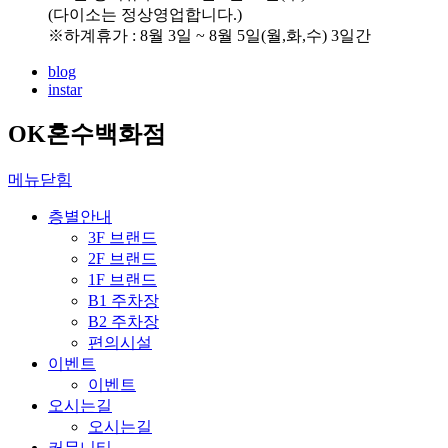
(다이소는 정상영업합니다.)
※하계휴가 : 8월 3일 ~ 8월 5일(월,화,수) 3일간
blog
instar
OK혼수백화점
메뉴닫힘
층별안내
3F 브랜드
2F 브랜드
1F 브랜드
B1 주차장
B2 주차장
편의시설
이벤트
이벤트
오시는길
오시는길
커뮤니티