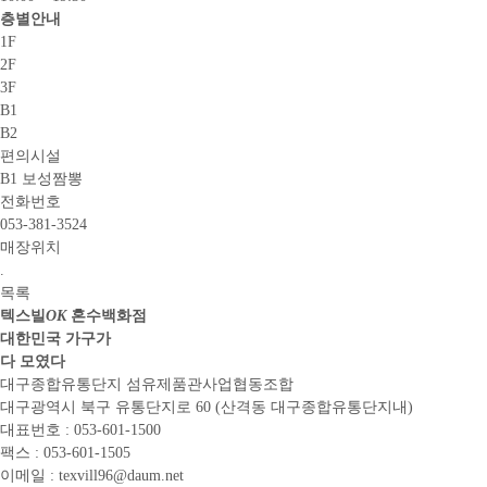
층별안내
1F
2F
3F
B1
B2
편의시설
B1 보성짬뽕
전화번호
053-381-3524
매장위치
.
목록
텍스빌
OK
혼수백화점
대한민국 가구가
다 모였다
대구종합유통단지 섬유제품관사업협동조합
대구광역시 북구 유통단지로 60
(산격동 대구종합유통단지내)
대표번호 : 053-601-1500
팩스 : 053-601-1505
이메일 : texvill96@daum.net