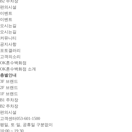
B2 주차장
편의시설
이벤트
이벤트
오시는길
오시는길
커뮤니티
공지사항
포토갤러리
고객의소리
OK혼수백화점
OK혼수백화점 소개
층별안내
3F 브랜드
2F 브랜드
1F 브랜드
B1 주차장
B2 주차장
편의시설
고객센터
053-601-1500
평일, 토·일, 공휴일 구분없이
10:00 ~ 19:30