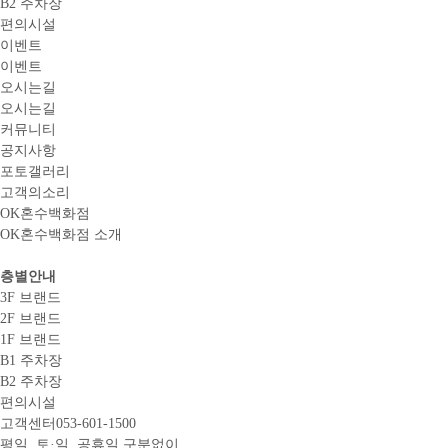
B2 주차장
편의시설
이벤트
이벤트
오시는길
오시는길
커뮤니티
공지사항
포토갤러리
고객의소리
OK혼수백화점
OK혼수백화점 소개
층별안내
3F 브랜드
2F 브랜드
1F 브랜드
B1 주차장
B2 주차장
편의시설
고객센터
053-601-1500
평일, 토·일, 공휴일 구분없이