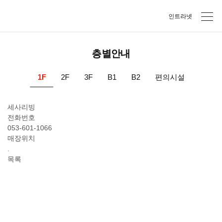
인트라넷
층별안내
1F
2F
3F
B1
B2
편의시설
세사리빙
전화번호
053-601-1066
매장위치
.
목록