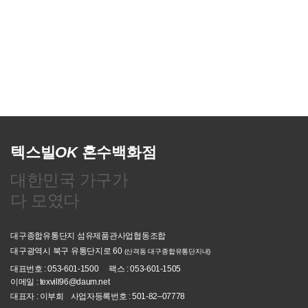
텍스빌
OK
혼수백화점
대한민국 가구가
다 모였다
대구종합유통단지 섬유제품관사업협동조합
대구광역시 북구 유통단지로 60
(산격동 대구종합유통단지내)
대표번호 : 053-601-1500
팩스 : 053-601-1505
이메일 : texvill96@daum.net
대표자 : 이부희
사업자등록번호 : 501-82–07778