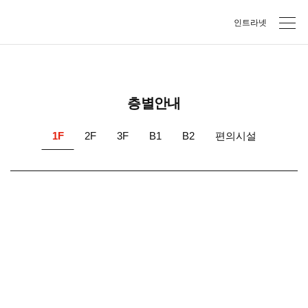
본문바로가기
주메뉴바로가기
인트라넷
층별안내
1F
2F
3F
B1
B2
편의시설