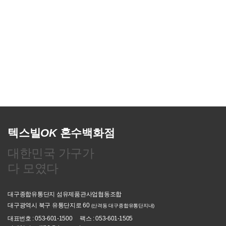
텍스빌
OK
혼수백화점
대한민국 가구가
다 모였다
대구종합유통단지 섬유제품관사업협동조합
대구광역시 북구 유통단지로 60
(산격동 대구종합유통단지내)
대표번호 : 053-601-1500
팩스 : 053-601-1505