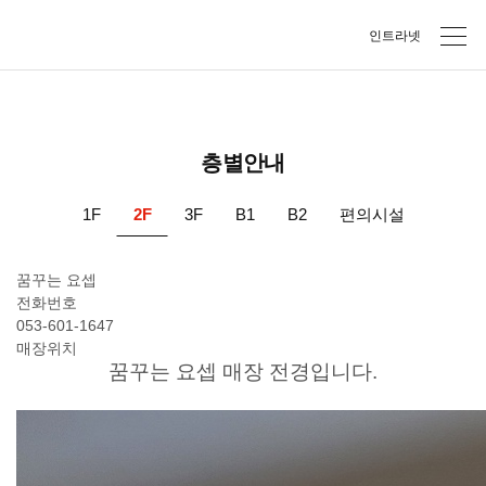
본문바로가기
주메뉴바로가기
인트라넷
층별안내
1F
2F
3F
B1
B2
편의시설
꿈꾸는 요셉
전화번호
053-601-1647
매장위치
꿈꾸는 요셉 매장 전경입니다.