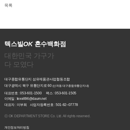
목록
텍스빌
OK
혼수백화점
대한민국 가구가
다 모였다
대구종합유통단지 섬유제품관사업협동조합
대구광역시 북구 유통단지로 60
(산격동 대구종합유통단지내)
대표번호 : 053-601-1500
팩스 : 053-601-1505
이메일 : texvill96@daum.net
대표자 : 이부희
사업자등록번호 : 501-82–07778
ⓒ OK DEPARTMENT STORE Co. Ltd. All rights reserved.
개인정보처리방침