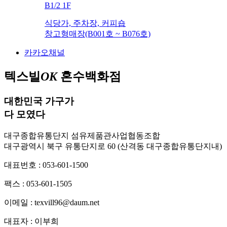
B
1/2
1
F
식당가, 주차장, 커피숍
창고형매장(B001호 ~ B076호)
카카오채널
텍스빌
OK
혼수백화점
대한민국 가구가
다 모였다
대구종합유통단지 섬유제품관사업협동조합
대구광역시 북구 유통단지로 60
(산격동 대구종합유통단지내)
대표번호 : 053-601-1500
팩스 : 053-601-1505
이메일 : texvill96@daum.net
대표자 : 이부희