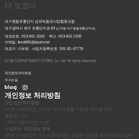
다 모였다
대구종합유통단지 섬유제품관사업협동조합
대구광역시 북구 유통단지로 60
(산격동 대구종합유통단지내)
대표번호 : 053-601-1500
팩스 : 053-601-1505
이메일 : texvill96@daum.net
대표자 : 이부희
사업자등록번호 : 501-82–07778
ⓒ OK DEPARTMENT STORE Co. Ltd. All rights reserved.
개인정보처리방침
오시는길
개인정보 처리방침
개인정보처리방침
OK혼수백화점은 수집한 개인정보를 다음의 목적을 위해
활용합니다.
- 문의사항에 대한 답변
수집하는 개인정보 항목
OK혼수백화점은 문의사항에 대한 친절한 답변을 위해 아래와 같은